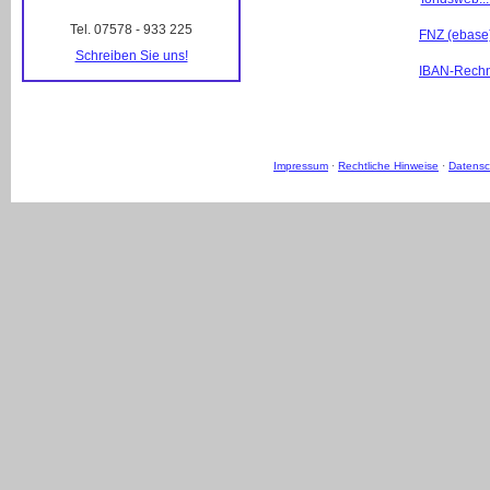
Tel. 07578 - 933 225
FNZ (ebase) ..
Schreiben Sie uns!
IBAN-Rechner..
Impressum
·
Rechtliche Hinweise
·
Datensc