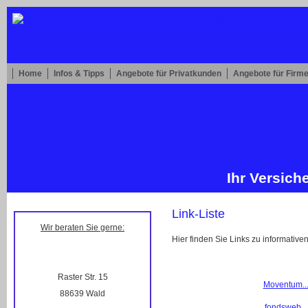
Home
Infos & Tipps
Angebote für Privatkunden
Angebote für Firm
Ihr Ver­sic
Link-Liste
Wir beraten Sie gerne:
Hier finden Sie Links zu informativen
Raster Str. 15
Moventum.....
88639 Wald
fondsweb......