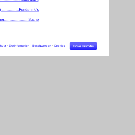
.................Fonds-Info's
.........................Suche
hutz
·
Erstinformation
·
Beschwerden
·
Cookies
Vertrag widerrufen