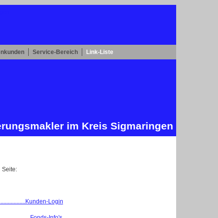
enkunden
Service-Bereich
Link-Liste
herungs­makler im Kreis Sigmaringen
 Seite:
...............Kunden-Login
..................Fonds-Info's