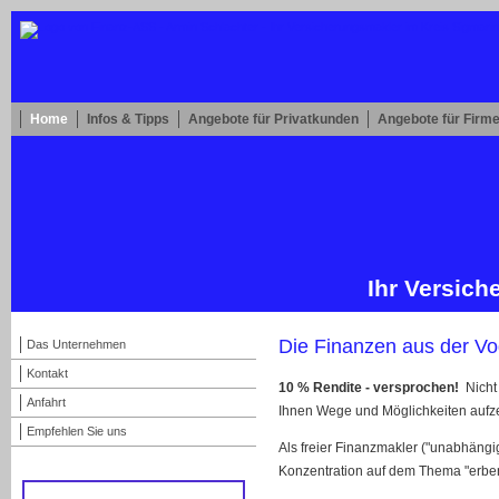
Home
Infos & Tipps
Angebote für Privatkunden
Angebote für Firm
Ihr Ver­sic
Die Finanzen aus der Vo
Das Unternehmen
Kontakt
10 % Rendite - versprochen!
Nicht 
Anfahrt
Ihnen Wege und Möglichkeiten aufzei
Empfehlen Sie uns
Als freier Finanzmakler ("unabhängig
Konzentration auf dem Thema "erben