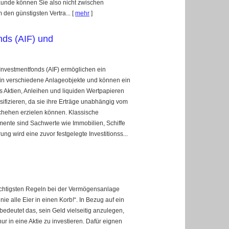
 Kunde können Sie also nicht zwischen
den günstigsten Vertra...
[
mehr
]
nds (AIF) und
 Investmentfonds (AIF) ermöglichen ein
 in verschiedene Anlageobjekte und können ein
us Aktien, Anleihen und liquiden Wertpapieren
rsifizieren, da sie ihre Erträge unabhängig vom
hehen erzielen können. Klassische
ente sind Sachwerte wie Immobilien, Schiffe
ng wird eine zuvor festgelegte Investitionss...
ichtigsten Regeln bei der Vermögensanlage
 nie alle Eier in einen Korb!“. In Bezug auf ein
bedeutet das, sein Geld vielseitig anzulegen,
 nur in eine Aktie zu investieren. Dafür eignen