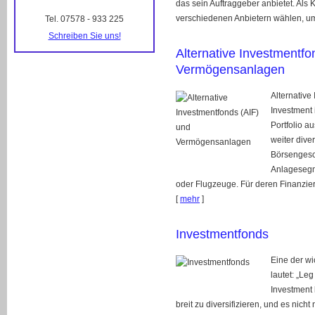
das sein Auftraggeber anbietet. Als
verschiedenen Anbietern wählen, um 
Tel. 07578 - 933 225
Schreiben Sie uns!
Alternative Investmentfo
Vermögensanlagen
Alternative
Investment
Portfolio a
weiter dive
Börsengesc
Anlagesegm
oder Flugzeuge. Für deren Finanzieru
[
mehr
]
Investmentfonds
Eine der w
lautet: „Leg
Investment 
breit zu diversifizieren, und es nicht