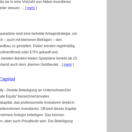
a sie in eine Vielzahl von Aktien investieren
ter streuen. ...
[
mehr
]
parpläne sind eine beliebte Anlagestrategie, um
ich – auch mit kleineren Beträgen – den
ufbau zu gestalten. Dabei werden regelmäßig
estmentfonds oder ETFs gekauft und
 meisten Banken bieten Sparpläne bereits ab 25
damit auch dem „kleinen Geldbeutel...
[
mehr
]
Capital
ity - Direkte Beteiligung an UnternehmenDer
vate Equity" bezeichnet privates
skapital, das professionelle Investoren direkt in
unternehmen investieren. Oft wird dieses Kapital
mehrere Anleger beteiligen. Das können
, aber auch Privatleute sein. Die Beteiligung