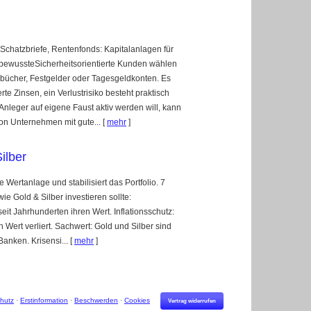
 Schatzbriefe, Rentenfonds: Kapitalanlagen für
sbewussteSicherheitsorientierte Kunden wählen
bücher, Festgelder oder Tages­geldkonten. Es
rte Zinsen, ein Verlustrisiko besteht praktisch
r Anleger auf eigene Faust aktiv werden will, kann
on Unternehmen mit gute...
[
mehr
]
ilber
e Wertanlage und stabilisiert das Portfolio. 7
e Gold & Silber investieren sollte:
seit Jahrhunderten ihren Wert. Inflationsschutz:
 Wert verliert. Sachwert: Gold und Silber sind
anken. Krisensi...
[
mehr
]
hutz
·
Erstinformation
·
Beschwerden
·
Cookies
Vertrag widerrufen