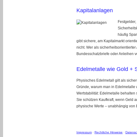
Kapitalanlagen
Festgelder,
Sicherheit
häufig Spar
gibt sichere, am Kapitalmarkt orientie
nicht. Wer als sicherheitsorientierte
Bundesschatzbriefe oder Anleihen v
Edelmetalle wie Gold + S
Physisches Edelmetall gilt als sicher
Gründe, warum man in Edelmetalle wi
Wertstabilität: Edelmetalle behalten 
Sie schützen Kaufkraft, wenn Geld an
physische Werte – unabhängig von B
Impressum
·
Rechtliche Hinweise
·
Datensc