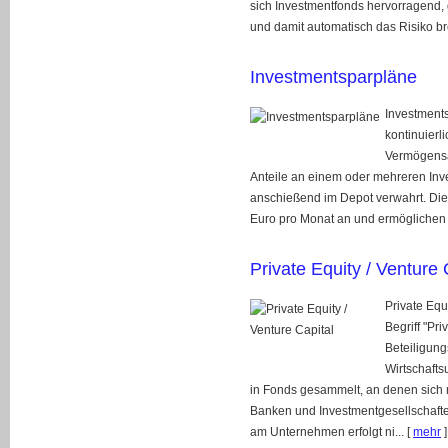
sich Investmentfonds hervorragend, d
und damit automatisch das Risiko brei
Investmentsparpläne
Investments
kontinuierl
Vermögensa
Anteile an einem oder mehreren Inv
anschießend im Depot verwahrt. Die
Euro pro Monat an und ermöglichen 
Private Equity / Venture 
Private Equ
Begriff "Pri
Beteiligung
Wirtschafts
in Fonds gesammelt, an denen sich 
Banken und Investmentgesellschaften
am Unternehmen erfolgt ni...
[
mehr
]