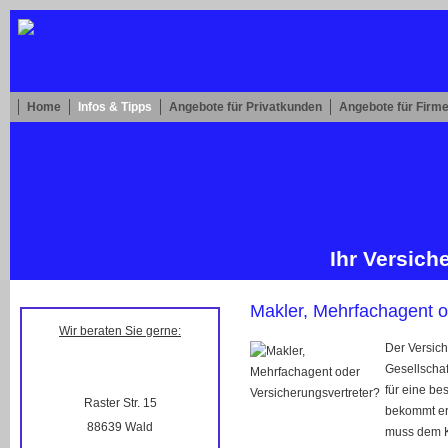
Home
Infos & Tipps
Angebote für Privatkunden
Angebote für Firm
Ihr Ver­sic
Makler, Mehrfachagent o
Wir beraten Sie gerne:
Der Versich
Gesellschaf
für eine be
Raster Str. 15
bekommt er 
88639 Wald
muss dem K